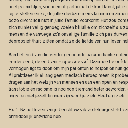
neefjes, nichtjes, vrienden of partner uit de kast komt, julli
bij te stellen en zo, de jullie dierbare mens kunnen omarmen
deze diversiteit niet in jullie familie voorkomt. Het zou z
zich nu niet veilig genoeg voelen bij jullie om zichzelf als z
mensen die vanwege zo’n onveilige familie zich pas durven 
depressief thuis zitten omdat ze de liefde van hun leven h
Aan het eind van die eerder genoemde paramedische opleiding
eerder deed, de eed van Hippocrates af. Daarmee beloofde ik
vermogen ligt te doen om mijn patiënten te helpen en hun g
Al praktiseer ik al lang geen medisch beroep meer, ik probee
dragen aan het welzijn van mensen en aan een open en resp
transfobie en racisme is nog nooit iemand beter geworden. 
angst en niet jezelf kunnen zijn word je ziek. Heel erg ziek!
Ps 1: Na het lezen van je bericht was ik zo teleurgesteld, dat
onmiddellijk ontvriend heb