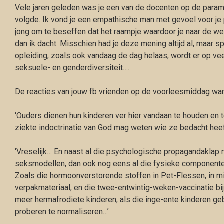
Vele jaren geleden was je een van de docenten op de param
volgde. Ik vond je een empathische man met gevoel voor je 
jong om te beseffen dat het raampje waardoor je naar de were
dan ik dacht. Misschien had je deze mening altijd al, maar sp
opleiding, zoals ook vandaag de dag helaas, wordt er op ve
seksuele- en genderdiversiteit….
De reacties van jouw fb vrienden op de voorleesmiddag war
‘Ouders dienen hun kinderen ver hier vandaan te houden e
ziekte indoctrinatie van God mag weten wie ze bedacht heef
‘Vreselijk… En naast al die psychologische propagandakla
seksmodellen, dan ook nog eens al die fysieke component
Zoals die hormoonverstorende stoffen in Pet-Flessen, in m
verpakmateriaal, en die twee-entwintig-weken-vaccinatie bi
meer hermafrodiete kinderen, als die inge-ente kinderen g
proberen te normaliseren…’