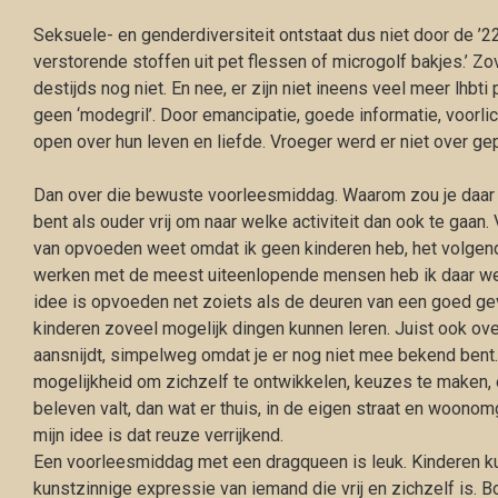
Seksuele- en genderdiversiteit ontstaat dus niet door de ’2
verstorende stoffen uit pet flessen of microgolf bakjes.’ Z
destijds nog niet. En nee, er zijn niet ineens veel meer lhbti
geen ‘modegril’. Door emancipatie, goede informatie, voorli
open over hun leven en liefde. Vroeger werd er niet over gep
Dan over die bewuste voorleesmiddag. Waarom zou je daar 
bent als ouder vrij om naar welke activiteit dan ook te gaan. 
van opvoeden weet omdat ik geen kinderen heb, het volgende
werken met de meest uiteenlopende mensen heb ik daar wel
idee is opvoeden net zoiets als de deuren van een goed ge
kinderen zoveel mogelijk dingen kunnen leren. Juist ook ove
aansnijdt, simpelweg omdat je er nog niet mee bekend bent
mogelijkheid om zichzelf te ontwikkelen, keuzes te maken, e
beleven valt, dan wat er thuis, in de eigen straat en woonom
mijn idee is dat reuze verrijkend.
Een voorleesmiddag met een dragqueen is leuk. Kinderen 
kunstzinnige expressie van iemand die vrij en zichzelf is. 